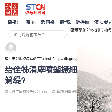
棣栭〉
蹇
瑕侀椈
鑲″競
鏂拌偂
淇℃姭+
鐢靛瓙鎶?/a>
瀹㈡埛绔?
鎮ㄥ綋鍓嶇殑浣嶇疆锛?a href="http://xth.group.lsncds.com/resource
绐佺牬涓庨噴鏀撅細閭撴櫠澶ц
箣缇?
鏉ユ簮锛氳瘉鍒告椂鎶ョ綉
浣滆€咃細瀹嬫檽鍐?/span>
2026-02-0