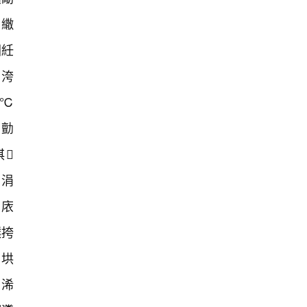
傝繖
囷紝
岀洿
℃
鐨勯
淇
涓
涔庡
濮挎
戞垬
湡浠