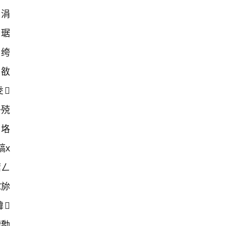
涓
父琚
瀬绔
佺敋
夌
╃殑
ㄥ垎
鎬х
鍣ㄥ
€旀
鍏
鐨勪