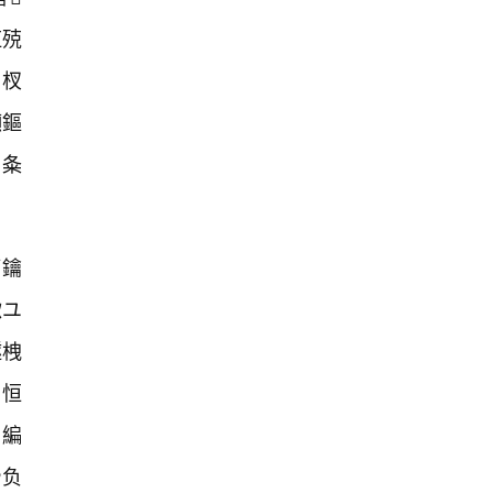
虹殑
€杈
噸鏂
夈
箣鑰
煍ユ
鐩栧
璁恒
炵編
や负