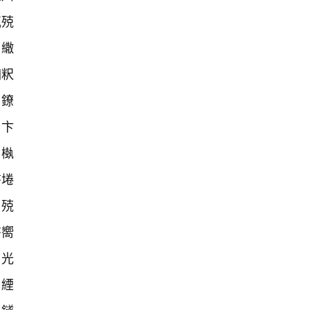
氱殑
傝繖
呬粎
湶鐐
鍣卞
屾槸
嶅埢
＄殑
嶅嚮
光
撶緸