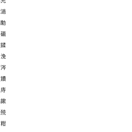
瀵光
€濄
钃勨
ㄥ磭
啀鍒
ぞ浼
富涔
笅鐨
缇庤
ā鏉
х殑
嬬粓