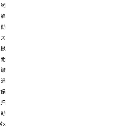
仈缃
璧蜂
鐨勬
傚ス
呮槸
祦閲
紝鏇
簡涓
€傝
濂归
缁勫
鐓х