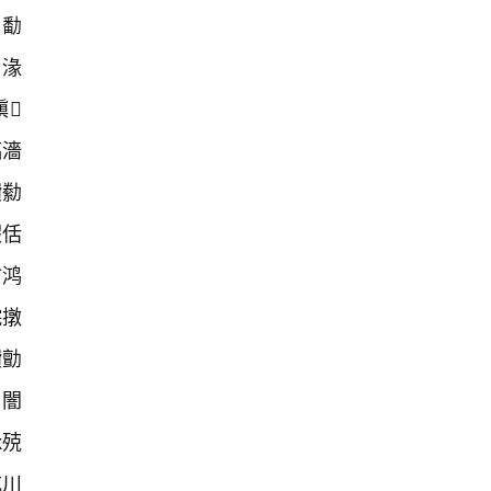
鐨勫
傚湪
鎭
鎬濇
鐨勬
瑕佸
绀鸿
浣撴
鐨勯
闇
х殑
犺川