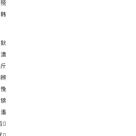
哥殑
韩
鈥
€濆
鑾斤
娣辨
戝悗
嫨锛
€滀
韬
琚