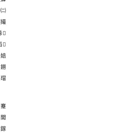
娉㈡
鏆撮
浠
韬
涓婄
鐒
垎瑁
滑蹇
閭
妇鎵