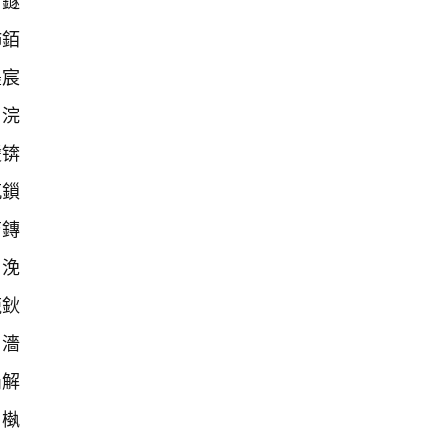
殑鐩
姉銆
嚜宸
綋浣
竷锛
笂鎻
笉鏄
ぇ浼
殑鈥
鈥濇
涓解
屾槸