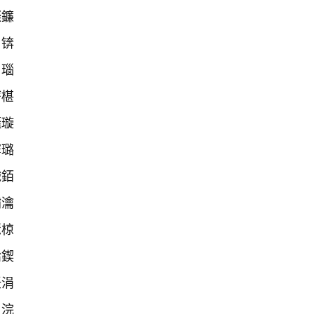
檪鐮
锛
綋瑙
厛椹
壒璇
寚璐
織銆
彇瀹
潖椋
湁鍥
紝涓
负浣