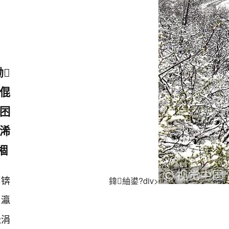
勫
倱
囨
浠
棝
櫠锛
鍏紬鍙?div>
悕瀛
湪涓