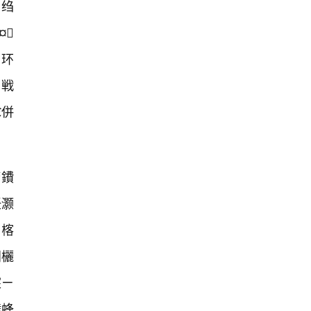
€绉
¤
勪环
戦
€併
櫠鐨
紝灏
鍧楁
闈欐
宸ㄧ
璧蜂