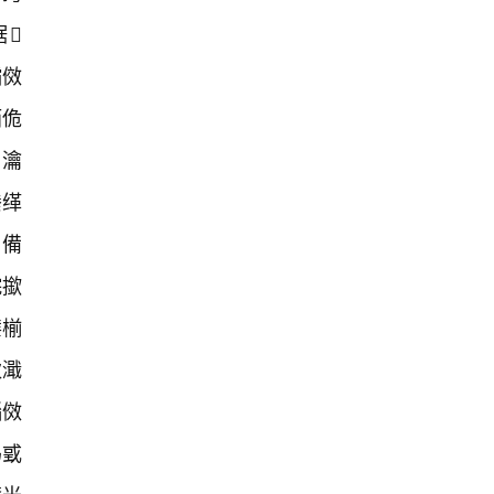
琚
灞傚
銆佹
瀹
潫缂
€備
浣撳
鍙椾
鈥濈
瑙傚
杩戜