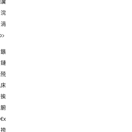
細瀵
韩浣
涓
p>
妇鏃
叿鏈
х殑
氭床
屽挨
ㄤ腑
€х
闀挎