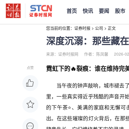
首页
快讯
要闻
股市
您当前的位置：
证券时报
>
公司
>
正文
深度沉溺：那些藏在
来源：证券时报网
作者：陈凤馨
2026-02
霓虹下的🔥裂痕：谁在维持完
点赞
当午夜的钟声敲响，城市褪去
里，一些真实得近乎残酷的声音开
的下午茶⭐、美满的家庭和无懈可
出。在这些璀璨的灯火背后，在那些