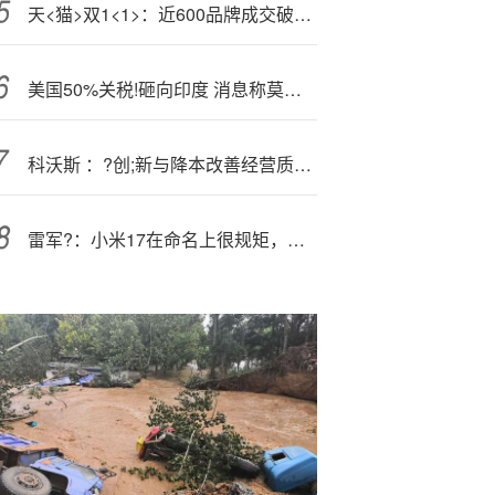
天<猫>双1<1>：近600品牌成交破亿，超3万品牌增长翻倍
美国50%关税!砸向印度 消息称莫迪或同特朗普会晤
科沃斯 ：?创;新与降本改善经营质量，市场竞争趋缓
雷军?：小米17在命名上很规矩，我们还是比较低调内敛的