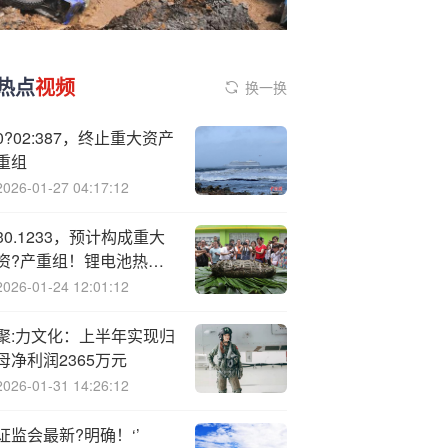
热点
视频
换一换
0?02:387，终止重大资产
重组
2026-01-27 04:17:12
30.1233，预计构成重大
资?产重组！锂电池热门
股跌停，机构龙虎榜大幅
2026-01-24 12:01:12
净卖出
聚:力文化：上半年实现归
母净利润2365万元
2026-01-31 14:26:12
证监会最新?明确！‘’