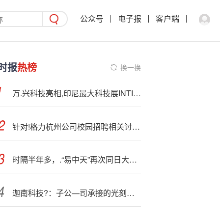
公众号
电子报
客户端
时报
热榜
换一换
万.兴科技亮相,印尼最大科技展INTI AI创新引领东南亚数字新浪潮
针对!格力杭州公司校园招聘相关讨论，公司回应
时隔半年多，.“易中天”再次同日大涨！什么信号？
迦南科技?：子公—司承接的光刻胶生产线近日完成建设